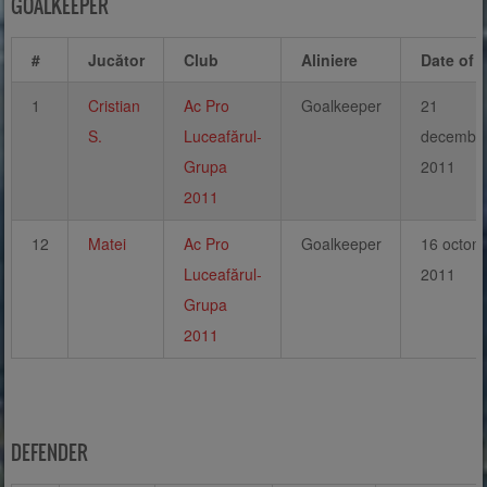
GOALKEEPER
#
Jucător
Club
Aliniere
Date of B
1
Cristian
Ac Pro
Goalkeeper
21
S.
Luceafărul-
decembri
Grupa
2011
2011
12
Matei
Ac Pro
Goalkeeper
16 octom
Luceafărul-
2011
Grupa
2011
DEFENDER