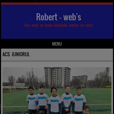
Robert – web's
Bun venit in lumea fotbalului pentru cei mici!
MENU
Skip to content
ACS JUNIORUL