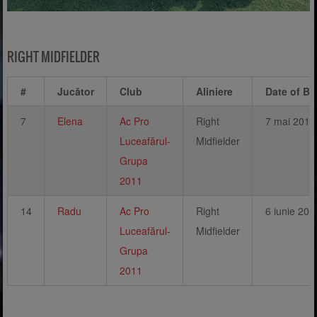
RIGHT MIDFIELDER
#
Jucător
Club
Aliniere
Date of Bir
7
Elena
Ac Pro
Right
7 mai 2011
Luceafărul-
Midfielder
Grupa
2011
14
Radu
Ac Pro
Right
6 iunie 201
Luceafărul-
Midfielder
Grupa
2011