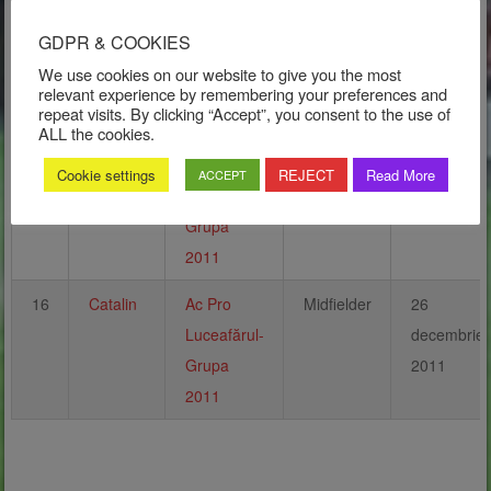
8
Fabian
Ac Pro
Midfielder
21 noiembr
GDPR & COOKIES
Luceafărul-
2011
We use cookies on our website to give you the most
Grupa
relevant experience by remembering your preferences and
repeat visits. By clicking “Accept”, you consent to the use of
2011
ALL the cookies.
10
Darius
Ac Pro
Midfielder
16 noiembr
Cookie settings
REJECT
Read More
ACCEPT
Luceafărul-
2011
Grupa
2011
16
Catalin
Ac Pro
Midfielder
26
Luceafărul-
decembrie
Grupa
2011
2011