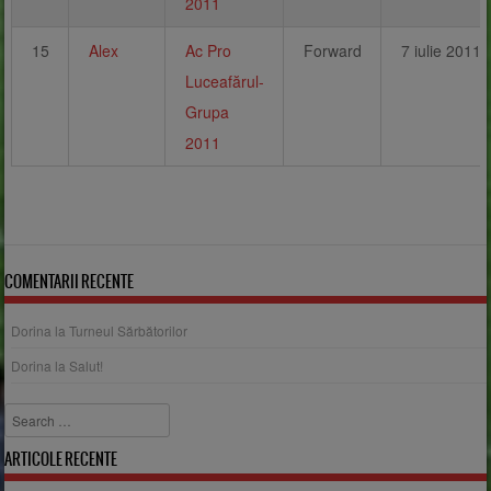
2011
15
Alex
Ac Pro
Forward
7 iulie 2011
Luceafărul-
Grupa
2011
COMENTARII RECENTE
Dorina
la
Turneul Sărbătorilor
Dorina
la
Salut!
Search
ARTICOLE RECENTE