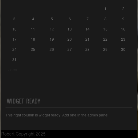
1
2
3
4
5
6
7
8
9
10
11
12
13
14
15
16
17
18
19
20
21
22
23
24
25
26
27
28
29
30
31
« dec.
WIDGET READY
This right column is widget ready! Add one in the admin panel.
Robert Copyright 2025