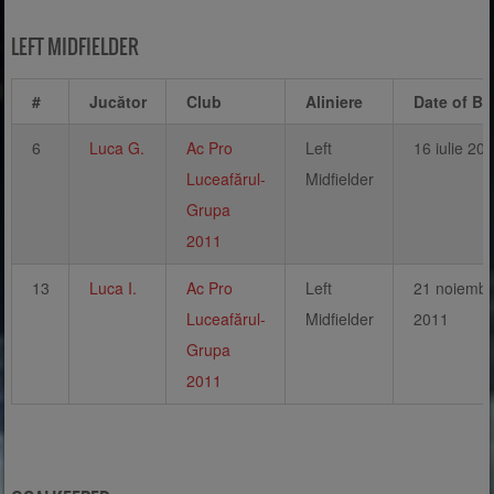
LEFT MIDFIELDER
#
Jucător
Club
Aliniere
Date of Bir
6
Luca G.
Ac Pro
Left
16 iulie 20
Luceafărul-
Midfielder
Grupa
2011
13
Luca I.
Ac Pro
Left
21 noiembr
Luceafărul-
Midfielder
2011
Grupa
2011