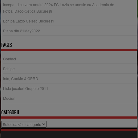
Incepand cu vara anului 2024 FC Lazio se uneste cu Academia de
Fotbal Daco-Getica București
Echipa Lazio Celesti Bucuresti
Etapa din 21May2022
PAGES
Contact
Echipe
Info, Cookie & GPRD
Lista jucatori Grupele 2011
Meciuri
CATEGORII
Categorii