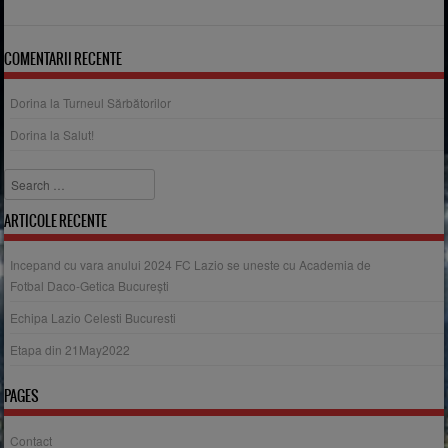
COMENTARII RECENTE
Dorina
la
Turneul Sărbătorilor
Dorina
la
Salut!
Search
ARTICOLE RECENTE
Incepand cu vara anului 2024 FC Lazio se uneste cu Academia de
Fotbal Daco-Getica București
Echipa Lazio Celesti Bucuresti
Etapa din 21May2022
PAGES
Contact