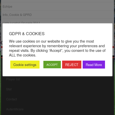
Echipe
Info, Cookie & GPRD
Lista jucatori Grupele 2011
Meciuri
GDPR & COOKIES
We use cookies on our website to give you the most
CATEGORII
relevant experience by remembering your preferences and
repeat visits. By clicking “Accept”, you consent to the use of
Categorii
ALL the cookies.
Cookie settings
REJECT
Read More
ACCEPT
DESPRE NOI
Player list
Staf
Contact
Autentificare