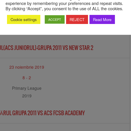
14 decembrie 2019
experience by remembering your preferences and repeat visits.
By clicking “Accept”, you consent to the use of ALL the cookies.
4
-
2
Cookie settings
REJECT
Read More
ACCEPT
Turneul Sărbătorilor
2019
L(ACS JUNIORUL)-GRUPA 2011 VS NEW STAR 2
23 noiembrie 2019
8
-
2
Primary League
2019
FĂRUL GRUPA 2011 VS ACS FCSB ACADEMY