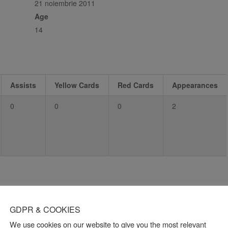
21 noiembrie 2011
Age
14
Assists
Yellow Cards
Red Cards
Appearances
0
0
0
2
GDPR & COOKIES
We use cookies on our website to give you the most relevant