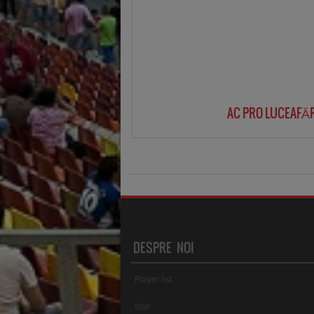
AC PRO LUCEAFĂ
DESPRE NOI
Player list
Staf