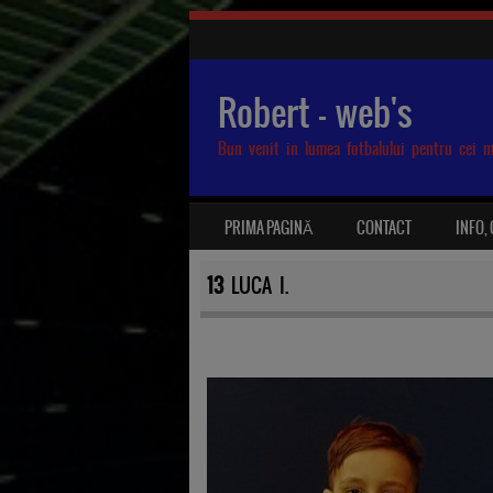
Robert – web's
Bun venit in lumea fotbalului pentru cei m
SKIP TO CONTENT
PRIMA PAGINĂ
CONTACT
INFO,
MENU
13
LUCA I.