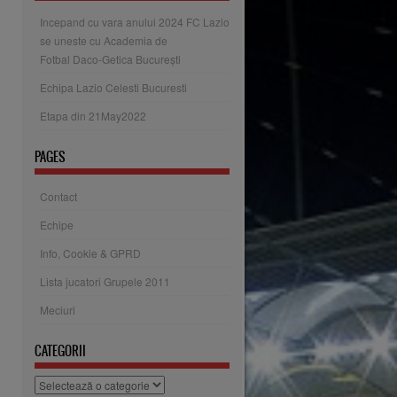
Incepand cu vara anului 2024 FC Lazio
se uneste cu Academia de
Fotbal Daco-Getica București
Echipa Lazio Celesti Bucuresti
Etapa din 21May2022
PAGES
Contact
Echipe
Info, Cookie & GPRD
Lista jucatori Grupele 2011
Meciuri
CATEGORII
Categorii