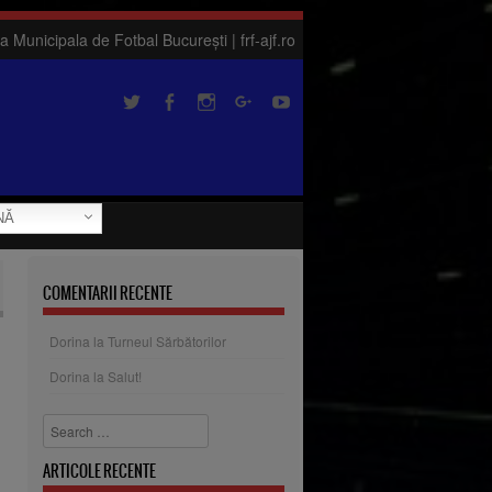
a Municipala de Fotbal București | frf-ajf.ro
NĂ
COMENTARII RECENTE
Dorina
la
Turneul Sărbătorilor
Dorina
la
Salut!
Search
ARTICOLE RECENTE