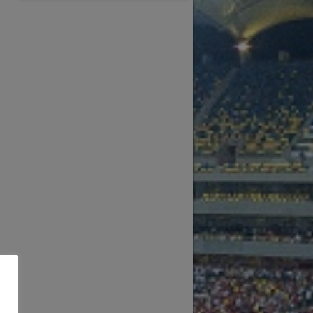
Win Ratio
Draw Ratio
Loss Ratio
Own Goals
100.00
0.00
0.00
0