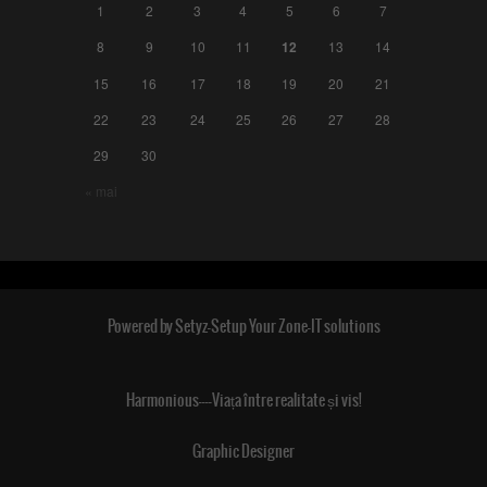
1
2
3
4
5
6
7
8
9
10
11
12
13
14
15
16
17
18
19
20
21
22
23
24
25
26
27
28
29
30
« mai
Powered by Setyz-Setup Your Zone-IT solutions
Harmonious----Viața între realitate și vis!
Graphic Designer