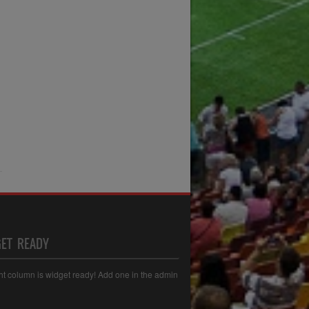
ET READY
ght column is widget ready! Add one in the admin