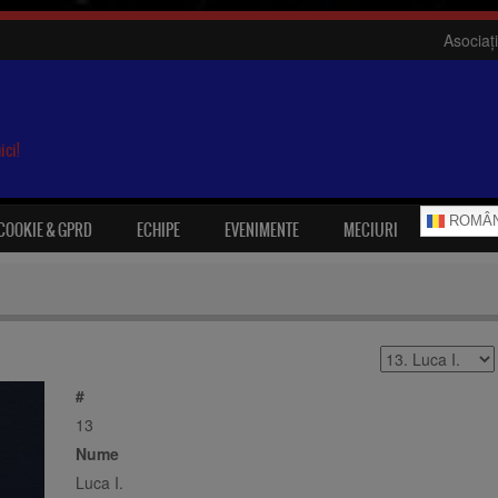
Asociați
ici!
ROMÂ
 COOKIE & GPRD
ECHIPE
EVENIMENTE
MECIURI
#
13
Nume
Luca I.