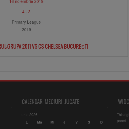
16 noiembrie 2019
4
-
3
Primary League
2019
RUL-GRUPA 2011 VS CS CHELSEA BUCUREȘTI
CALENDAR MECIURI JUCATE
WIDG
iunie 2026
This ri
panel.
L
Ma
Mi
J
V
S
D