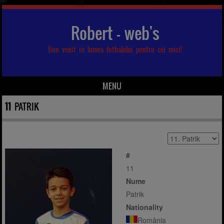
Robert – web's
Bun venit in lumea fotbalului pentru cei mici!
MENU
Skip to content
11
PATRIK
#
11
Nume
Patrik
Nationality
România