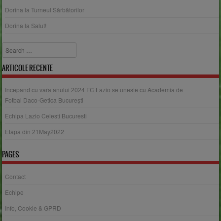
Dorina
la
Turneul Sărbătorilor
Dorina
la
Salut!
Search
ARTICOLE RECENTE
Incepand cu vara anului 2024 FC Lazio se uneste cu Academia de
Fotbal Daco-Getica București
Echipa Lazio Celesti Bucuresti
Etapa din 21May2022
PAGES
Contact
Echipe
Info, Cookie & GPRD