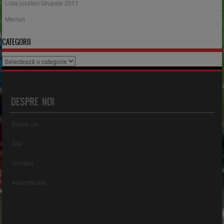
Lista jucatori Grupele 2011
Meciuri
CATEGORII
Categorii
DESPRE NOI
Player list
Staf
Contact
Autentificare