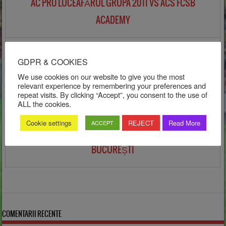
AC PRO LUCEAFĂRUL GRUPA 2011 VS ACS FCSB
ACADEMY
16 noiembrie 2019
GDPR & COOKIES
4
-
3
We use cookies on our website to give you the most
relevant experience by remembering your preferences and
Primary League
repeat visits. By clicking “Accept”, you consent to the use of
2019
ALL the cookies.
Cookie settings
REJECT
Read More
ACCEPT
AC PRO LUCEAFĂRUL-GRUPA 2011 VS CS CHELSEA
BUCUREȘTI
COMENTARII RECENTE