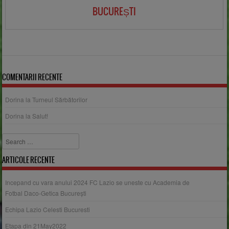
BUCUREȘTI
COMENTARII RECENTE
Dorina
la
Turneul Sărbătorilor
Dorina
la
Salut!
Search
ARTICOLE RECENTE
Incepand cu vara anului 2024 FC Lazio se uneste cu Academia de
Fotbal Daco-Getica București
Echipa Lazio Celesti Bucuresti
Etapa din 21May2022