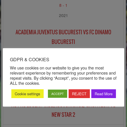
8
-
1
2021
ACADEMIA JUVENTUS BUCURESTI VS FC DINAMO
BUCURESTI
GDPR & COOKIES
14 decembrie 2019
We use cookies on our website to give you the most
4
-
2
relevant experience by remembering your preferences and
repeat visits. By clicking “Accept”, you consent to the use of
Turneul Sărbătorilor
ALL the cookies.
2019
Cookie settings
REJECT
Read More
ACCEPT
AC PRO LUCEAFĂRUL(ACS JUNIORUL)-GRUPA 2011 VS
NEW STAR 2