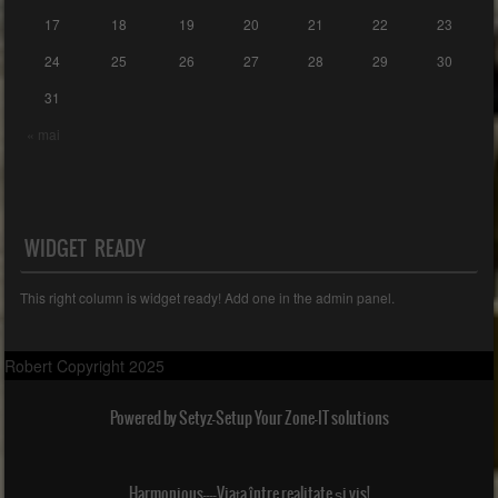
17
18
19
20
21
22
23
24
25
26
27
28
29
30
31
« mai
WIDGET READY
This right column is widget ready! Add one in the admin panel.
Robert Copyright 2025
Powered by Setyz-Setup Your Zone-IT solutions
Harmonious----Viața între realitate și vis!