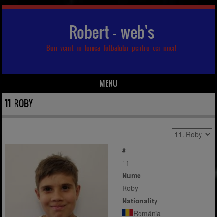
Robert – web's
Bun venit in lumea fotbalului pentru cei mici!
MENU
Skip to content
11
ROBY
#
11
Nume
Roby
Nationality
România