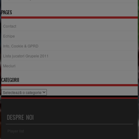
PAGES
Contact
Echipe
Info, Cookie & GPRD
Lista jucatori Grupele 2011
Meciuri
CATEGORII
Categorii
DESPRE NOI
Player list