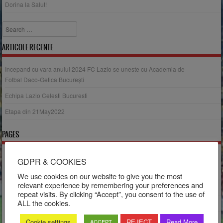
Dorina
la
Salut!
Search
ARTICOLE RECENTE
Incepand cu vara anului 2024 FC Lazio se uneste cu Academia de
Fotbal Daco-Getica București
Echipa Lazio Celesti Bucuresti
Etapa din 21May2022
PAGES
Contact
GDPR & COOKIES
Echipe
We use cookies on our website to give you the most
relevant experience by remembering your preferences and
Info, Cookie & GPRD
repeat visits. By clicking “Accept”, you consent to the use of
ALL the cookies.
Lista jucatori Grupele 2011
Meciuri
Cookie settings
REJECT
Read More
ACCEPT