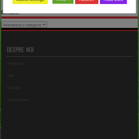
CATEGORII
Categorii
DESPRE NOI
Player list
Staf
Contact
Autentificare