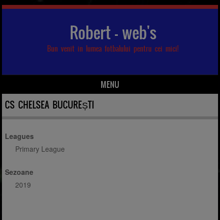
Robert – web's
Bun venit in lumea fotbalului pentru cei mici!
MENU
Skip to content
CS CHELSEA BUCUREȘTI
Leagues
Primary League
Sezoane
2019