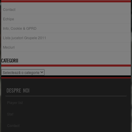
Contact
Echipe
Info, Cookie & GPRD
Lista jucatori Grupele 2011
Meciuri
CATEGORII
Categorii
DESPRE NOI
Player list
Staf
Contact