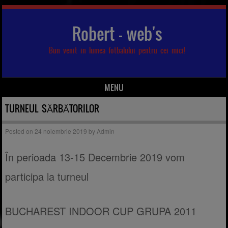
Robert – web's
Bun venit in lumea fotbalului pentru cei mici!
MENU
Skip to content
TURNEUL SĂRBĂTORILOR
Posted on
24 noiembrie 2019
by
Admin
În perioada 13-15 Decembrie 2019 vom
participa la turneul
BUCHAREST INDOOR CUP GRUPA 2011