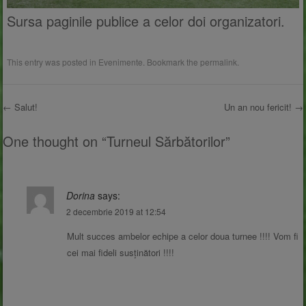
Sursa paginile publice a celor doi organizatori.
This entry was posted in
Evenimente
. Bookmark the
permalink
.
←
Salut!
Un an nou fericit!
→
Post navigation
One thought on “
Turneul Sărbătorilor
”
Dorina
says:
2 decembrie 2019 at 12:54
Mult succes ambelor echipe a celor doua turnee !!!! Vom fi
cei mai fideli susținători !!!!