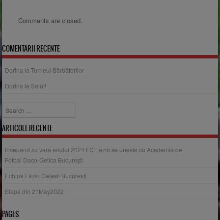
Comments are closed.
COMENTARII RECENTE
Dorina
la
Turneul Sărbătorilor
Dorina
la
Salut!
Search
ARTICOLE RECENTE
Incepand cu vara anului 2024 FC Lazio se uneste cu Academia de
Fotbal Daco-Getica București
Echipa Lazio Celesti Bucuresti
Etapa din 21May2022
PAGES